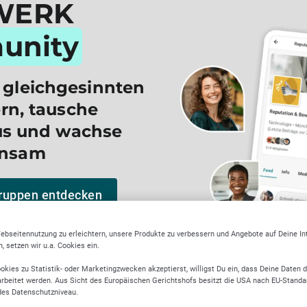
WERK
unity
 gleichgesinnten
n, tausche
us und wachse
nsam
ruppen entdecken
ebseitennutzung zu erleichtern, unsere Produkte zu verbessern und Angebote auf Deine I
 setzen wir u.a. Cookies ein.
okies zu Statistik- oder Marketingzwecken akzeptierst, willigst Du ein, dass Deine Daten 
rbeitet werden. Aus Sicht des Europäischen Gerichtshofs besitzt die USA nach EU-Standa
des Datenschutzniveau.