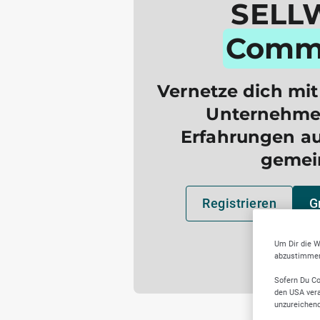
SELL
Comm
Vernetze dich mit
Unternehmer
Erfahrungen a
gemei
Registrieren
G
Um Dir die W
abzustimmen,
Sofern Du Co
den USA vera
unzureichen