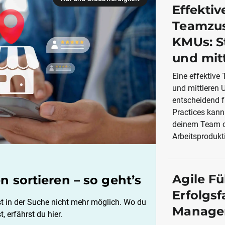
Effektiv
Teamzu
KMUs: St
und mit
Eine effektiv
und mittleren 
entscheidend fü
Practices kann
deinem Team o
Arbeitsprodukti
Agile F
 sortieren – so geht’s
Erfolgs
st in der Suche nicht mehr möglich. Wo du
Manage
 erfährst du hier.