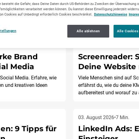
 besteht die Gefahr, dass Deine Daten durch US-Behörden zu Zwecken der Überwachung o
smöglichkeiten verarbeitet werden können. Du kannst diese Einwilligung jederzeit widerr
on Cookies auf Unbedingt erforderlich Cookies beschränkst.
Datenschutzhinweise
Impre
l
stellungen
Alle ablehnen
Alle Cookies
05. August 2026
•
14 Min.
arke Brand
Screenreader: 
ial Media
Deine Website 
Social Media. Erfahre, wie
Viele Menschen sind auf Sc
n und kreativen Ideen
erfährst du, wie du deine K
aufbereitest und worauf zu 
03. August 2026
•
7 Min.
en: 9 Tipps für
LinkedIn Ads: E
en
Einsteiger