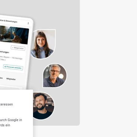
nteressen
durch Google in
rds ein