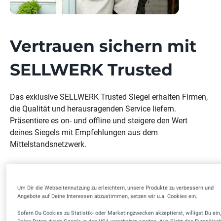
Vertrauen sichern mit
SELLWERK Trusted
Das exklusive SELLWERK Trusted Siegel erhalten Firmen,
die Qualität und herausragenden Service liefern.
Präsentiere es on- und offline und steigere den Wert
deines Siegels mit Empfehlungen aus dem
Mittelstandsnetzwerk.
Steigere deine Konversionsrate – erscheine
unter den Top 10 der meistempfohlenen
Um Dir die Webseitennutzung zu erleichtern, unsere Produkte zu verbessern und
Unternehmen und motiviere potenzielle
Angebote auf Deine Interessen abzustimmen, setzen wir u.a. Cookies ein.
Kunden zu einer Kaufentscheidung
Sofern Du Cookies zu Statistik- oder Marketingzwecken akzeptierst, willigst Du ein