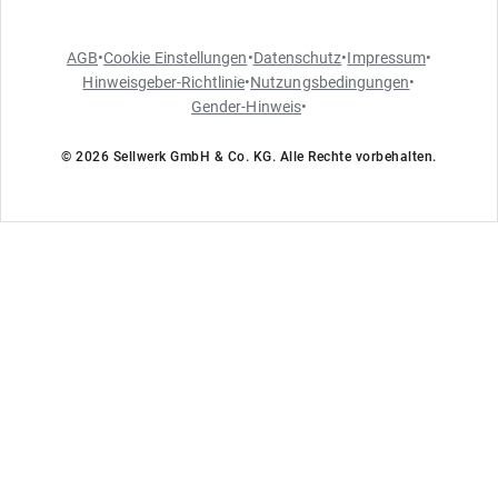
AGB
•
Cookie Einstellungen
•
Datenschutz
•
Impressum
•
Hinweisgeber-Richtlinie
•
Nutzungsbedingungen
•
Gender-Hinweis
•
© 2026 Sellwerk GmbH & Co. KG. Alle Rechte vorbehalten.