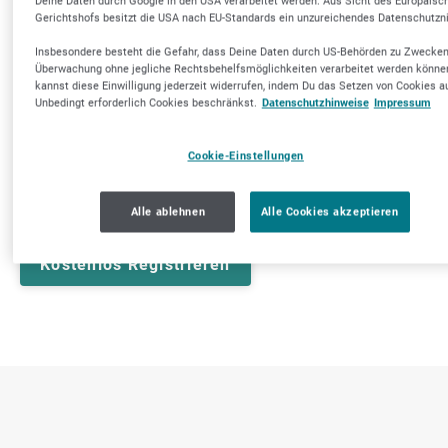
Deine Daten durch Google in den USA verarbeitet werden. Aus Sicht des Europäisc
Gerichtshofs besitzt die USA nach EU-Standards ein unzureichendes Datenschutzn
Reale Firmen aus dem Mittelstandsnetzwerk
Insbesondere besteht die Gefahr, dass Deine Daten durch US-Behörden zu Zwecken
bestätigen Verlässlichkeit, Liquidität, Qualität
Überwachung ohne jegliche Rechtsbehelfsmöglichkeiten verarbeitet werden könne
und herausragenden Service deines
kannst diese Einwilligung jederzeit widerrufen, indem Du das Setzen von Cookies a
Unternehmens – damit überzeugst du
Unbedingt erforderlich Cookies beschränkst.
Datenschutzhinweise
Impressum
mögliche Partner von einer Zusammenarbeit
Cookie-Einstellungen
Stets volle Kontrolle - Du bestimmst wie viele
und welche Empfehlungen deine Firma erhält
Alle ablehnen
Alle Cookies akzeptieren
Kostenlos Registrieren