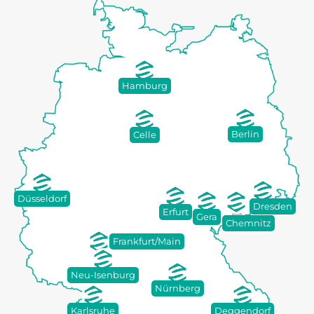
Hamburg
Berlin
Celle
Düsseldorf
Dresden
Erfurt
Gera
Chemnitz
Frankfurt/Main
Neu-Isenburg
Nürnberg
Karlsruhe
Deggendorf