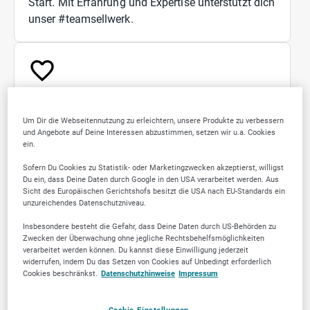
Start. Mit Erfahrung und Expertise unterstützt dich
unser #teamsellwerk.
Echte Werte
Um Dir die Webseitennutzung zu erleichtern, unsere Produkte zu verbessern
und Angebote auf Deine Interessen abzustimmen, setzen wir u.a. Cookies
Als Familienunternehmen ist es uns besonders
ein.
wichtig, dass unsere Werte im kompletten
Sofern Du Cookies zu Statistik- oder Marketingzwecken akzeptierst, willigst
#TeamSellwerk gelebt werden. Bei uns werden
Du ein, dass Deine Daten durch Google in den USA verarbeitet werden. Aus
Sicht des Europäischen Gerichtshofs besitzt die USA nach EU-Standards ein
WERTE großgeschrieben und wir verbinden
unzureichendes Datenschutzniveau.
Leistung und Lösung mit wirksamen und reellen
Werten.
Insbesondere besteht die Gefahr, dass Deine Daten durch US-Behörden zu
Zwecken der Überwachung ohne jegliche Rechtsbehelfsmöglichkeiten
verarbeitet werden können. Du kannst diese Einwilligung jederzeit
widerrufen, indem Du das Setzen von Cookies auf Unbedingt erforderlich
Cookies beschränkst.
Datenschutzhinweise
Impressum