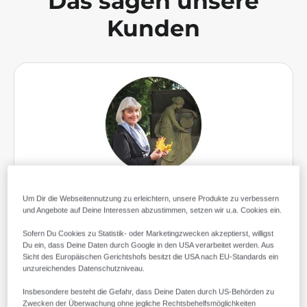
Das sagen unsere
Kunden
Claudia Bergmann-Staercke
Um Dir die Webseitennutzung zu erleichtern, unsere Produkte zu verbessern
und Angebote auf Deine Interessen abzustimmen, setzen wir u.a. Cookies ein.
Bergmann Bestattung GmbH Dresden
Sofern Du Cookies zu Statistik- oder Marketingzwecken akzeptierst, willigst
Du ein, dass Deine Daten durch Google in den USA verarbeitet werden. Aus
Sicht des Europäischen Gerichtshofs besitzt die USA nach EU-Standards ein
unzureichendes Datenschutzniveau.
"Gute und authentische Bewertungen sind vor allem
Insbesondere besteht die Gefahr, dass Deine Daten durch US-Behörden zu
in der heutigen Zeit sehr wichtig. Deshalb nutze ich
Zwecken der Überwachung ohne jegliche Rechtsbehelfsmöglichkeiten