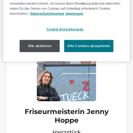
dafür ein Produkt von SELLWERK. Mit den
verarbeitet werden können. Du kannst diese Einwilligung jederzeit widerrufen,
Bewertungskärtchen von MEINUNGSMEISTER kann
indem Du das Setzen von Cookies auf Unbedingt erforderlich Cookies
beschränkst.
Datenschutzhinweise
Impressum
ich das gute Feedback meiner Kunden im Netz
präsentieren. Die Zusammenarbeit mit dem Team
Cookie-Einstellungen
von SELLWERK ist sehr nutzbringend und ich kann
SELLWERK nur weiterempfehlen."
Alle ablehnen
Alle Cookies akzeptieren
Friseurmeisterin Jenny
Hoppe
Hairzstück