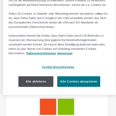
Um Dir die Webseitennutzung zu erleichtern, unsere Produkte zu verbessern
und Angebote auf Deine Interessen abzustimmen, setzen wir u.a. Cookies ein.
Sofern Du Cookies zu Statistik- oder Marketingzwecken akzeptierst, willigst Du
ein, dass Deine Daten durch Google in den USA verarbeitet werden. Aus Sicht
des Europäischen Gerichtshofs besitzt die USA nach EU-Standards ein
unzureichendes Datenschutzniveau.
Insbesondere besteht die Gefahr, dass Deine Daten durch US-Behörden zu
Zwecken der Überwachung ohne jegliche Rechtsbehelfsmöglichkeiten
verarbeitet werden können. Du kannst diese Einwilligung jederzeit widerrufen,
Was ist Google Ads?
indem Du das Setzen von Cookies auf Unbedingt erforderlich Cookies
beschränkst.
Datenschutzhinweise
Impressum
Google Ads ist das Werbesystem von
Google
.
Du schaltest gezielte Anzeigen und erreichst
Cookie-Einstellungen
Menschen, die aktiv nach deinen Angeboten
suchen
Alle ablehnen
Alle Cookies akzeptieren