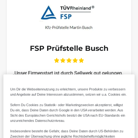
FSP Prüfstelle Busch
„Unser Firmenstart ist durch Sellwerk gut gelungen.
Wir sind auf allen Plattformen gut zu finden. Die
Unterstützung bei der Gestaltung unserer
Um Dir die Webseitennutzung zu erleichtern, unsere Produkte zu verbessern
Internetseite war perfekt, da wir so unsere Wünsche
und Angebote auf Deine Interessen abzustimmen, setzen wir u.a. Cookies ein.
komplett umsetzen konnten. Herzlichen Dank
Sofern Du Cookies zu Statistik- oder Marketingzwecken akzeptierst, willigst
dafür."
Du ein, dass Deine Daten durch Google in den USA verarbeitet werden. Aus
Sicht des Europäischen Gerichtshofs besitzt die USA nach EU-Standards ein
unzureichendes Datenschutzniveau.
Insbesondere besteht die Gefahr, dass Deine Daten durch US-Behörden zu
Zwecken der Überwachung ohne jegliche Rechtsbehelfsmöglichkeiten