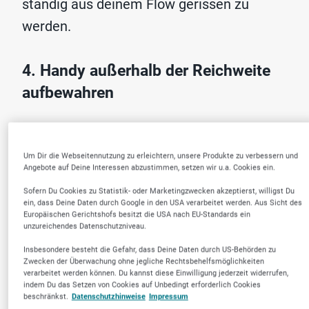
ständig aus deinem Flow gerissen zu
werden.
4. Handy außerhalb der Reichweite
aufbewahren
Lege dein Smartphone an einen Ort,
der
nicht direkt auf deinem
Um Dir die Webseitennutzung zu erleichtern, unsere Produkte zu verbessern und
Angebote auf Deine Interessen abzustimmen, setzen wir u.a. Cookies ein.
Schreibtisch
liegt. Das reduziert die
Sofern Du Cookies zu Statistik- oder Marketingzwecken akzeptierst, willigst Du
Versuchung, es während der Arbeit ständig
ein, dass Deine Daten durch Google in den USA verarbeitet werden. Aus Sicht des
Europäischen Gerichtshofs besitzt die USA nach EU-Standards ein
zu checken.
unzureichendes Datenschutzniveau.
Insbesondere besteht die Gefahr, dass Deine Daten durch US-Behörden zu
Zwecken der Überwachung ohne jegliche Rechtsbehelfsmöglichkeiten
5. Digitale Minimalismus-Strategie
verarbeitet werden können. Du kannst diese Einwilligung jederzeit widerrufen,
indem Du das Setzen von Cookies auf Unbedingt erforderlich Cookies
umsetzen
beschränkst.
Datenschutzhinweise
Impressum