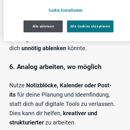
Behalte nur die
wichtigsten Apps und Tools
Cookie-Einstellungen
auf deinem Smartphone oder Computer,
Alle ablehnen
Alle Cookies akzeptieren
die du wirklich für deine Arbeit
benötigst. Entferne alles, was
dich
unnötig
ablenken
könnte.
6. Analog arbeiten, wo möglich
Nutze
Notizblöcke, Kalender oder Post-
its
für deine Planung und Ideenfindung,
statt dich auf digitale Tools zu verlassen.
Dies kann dir helfen,
kreativer und
strukturierter
zu arbeiten.