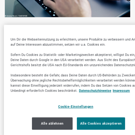
DeepL
Um Dir die Webseitennutzung zu erleichtern, unsere Produkte zu verbessern und A
auf Deine Interessen abzustimmen, setzen wir u.a. Cookies ein.
DeepL ist eines der bekanntesten KI-Tools
für Übersetzungen und wird besonders in
Sofern Du Cookies zu Statistik- oder Marketingzwecken akzeptierst, willigst Du ein
Deine Daten durch Google in den USA verarbeitet werden. Aus Sicht des Europäisc
international arbeitenden Unternehmen
Gerichtshofs besitzt die USA nach EU-Standards ein unzureichendes Datenschutzn
eingesetzt.
Insbesondere besteht die Gefahr, dass Deine Daten durch US-Behörden zu Zwecken
Überwachung ohne jegliche Rechtsbehelfsmöglichkeiten verarbeitet werden könne
kannst diese Einwilligung jederzeit widerrufen, indem Du das Setzen von Cookies a
Unbedingt erforderlich Cookies beschränkst.
Datenschutzhinweise
Impressum
Übersetzung von Texten:
E-Mails,
Dokumente, Präsentationen und
Cookie-Einstellungen
Webseiten können schnell und sehr
präzise in andere Sprachen übersetzt
Alle ablehnen
Alle Cookies akzeptieren
werden.