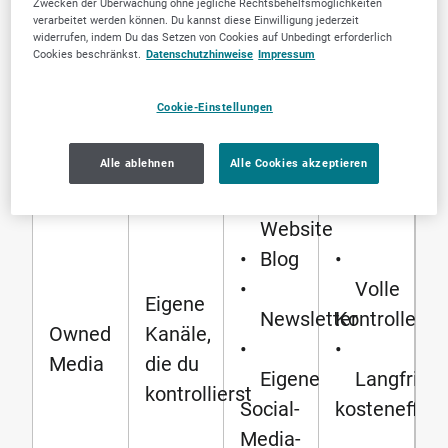
Zwecken der Überwachung ohne jegliche Rechtsbehelfsmöglichkeiten
Reichweiten-
Ads
Targeting
verarbeitet werden können. Du kannst diese Einwilligung jederzeit
steigerung
widerrufen, indem Du das Setzen von Cookies auf Unbedingt erforderlich
•
Cookies beschränkst.
Datenschutzhinweise
Impressum
Display-
Cookie-Einstellungen
Werbung
Alle ablehnen
Alle Cookies akzeptieren
•
Website
•
Blog
•
•
Volle
Eigene
Newsletter
Kontrolle
Owned
Kanäle,
•
•
Media
die du
Eigene
Langfristi
kontrollierst
Social-
kosteneffizi
Media-