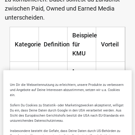
zwischen Paid, Owned und Earned Media
unterscheiden.
Beispiele
Kategorie
Definition
für
Vorteil
KMU
•
Google
Um Dir die Webseitennutzung zu erleichtern, unsere Produkte zu verbessern
Ads
und Angebote auf Deine Interessen abzustimmen, setzen wir u.a. Cookies
ein.
•
•
Bezahlte
Facebook
Schnelle
Sofern Du Cookies zu Statistik- oder Marketingzwecken akzeptierst, willigst
Werbemaß-
Du ein, dass Deine Daten durch Google in den USA verarbeitet werden. Aus
Ads
Ergebnisse
Sicht des Europäischen Gerichtshofs besitzt die USA nach EU-Standards ein
Paid
nahmen
unzureichendes Datenschutzniveau.
•
•
Media
zur
Insbesondere besteht die Gefahr, dass Deine Daten durch US-Behörden zu
LinkedIn
Präzises