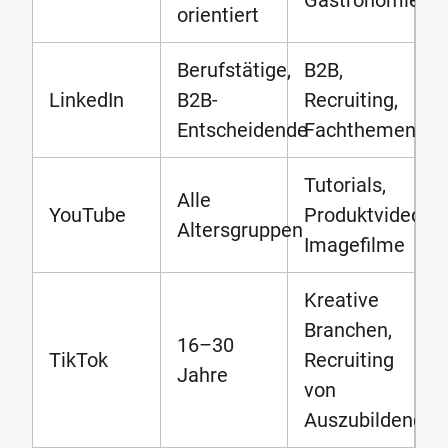
orientiert
Berufstätige,
B2B,
LinkedIn
B2B-
Recruiting,
Entscheidende
Fachthemen
Tutorials,
Alle
YouTube
Produktvideos,
Altersgruppen
Imagefilme
Kreative
Branchen,
16–30
TikTok
Recruiting
Jahre
von
Auszubildenden