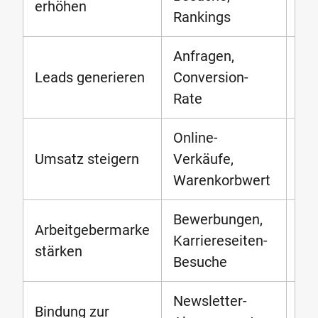
erhöhen
Rankings
Me
Anfragen,
La
Leads generieren
Conversion-
Fo
Rate
CT
Online-
E-
Umsatz steigern
Verkäufe,
Op
Warenkorbwert
Re
Bewerbungen,
Em
Arbeitgebermarke
Karriereseiten-
Bra
stärken
Besuche
St
Newsletter-
Bindung zur
E-M