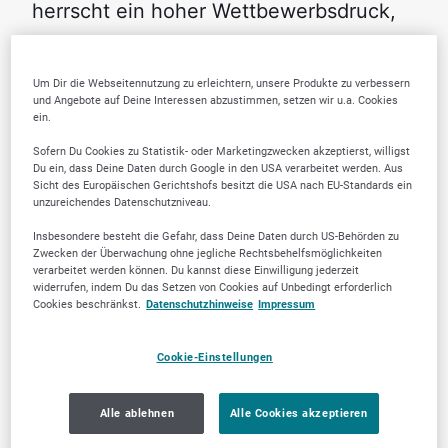
herrscht ein hoher Wettbewerbsdruck,
was es schwierig machen kann, sich mit
Upselling- und Cross-Selling-
Um Dir die Webseitennutzung zu erleichtern, unsere Produkte zu verbessern
und Angebote auf Deine Interessen abzustimmen, setzen wir u.a. Cookies
Angeboten von der Konkurrenz
ein.
abzuheben. KMUs müssen daher
Sofern Du Cookies zu Statistik- oder Marketingzwecken akzeptierst, willigst
kreative und differenzierte Strategien
Du ein, dass Deine Daten durch Google in den USA verarbeitet werden. Aus
Sicht des Europäischen Gerichtshofs besitzt die USA nach EU-Standards ein
entwickeln, um Kunden zu überzeugen.
unzureichendes Datenschutzniveau.
Insbesondere besteht die Gefahr, dass Deine Daten durch US-Behörden zu
Diese Herausforderungen zeigen, dass
Zwecken der Überwachung ohne jegliche Rechtsbehelfsmöglichkeiten
verarbeitet werden können. Du kannst diese Einwilligung jederzeit
die Umsetzung von Upselling- und
widerrufen, indem Du das Setzen von Cookies auf Unbedingt erforderlich
Cross-Selling-Strategien in KMUs nicht
Cookies beschränkst.
Datenschutzhinweise
Impressum
ohne Schwierigkeiten ist. Dennoch
Cookie-Einstellungen
können KMUs durch gezielte
Investitionen in Schulungen,
Alle ablehnen
Alle Cookies akzeptieren
Technologie und Datenqualität sowie