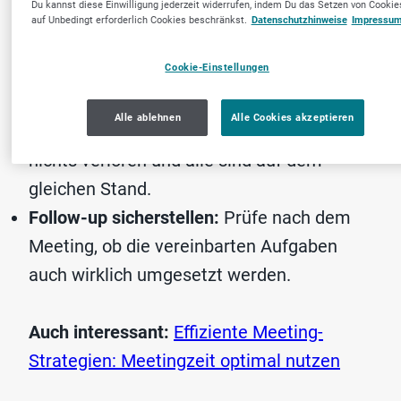
Du kannst diese Einwilligung jederzeit widerrufen, indem Du das Setzen von Cookie
diskutiert wird.
auf Unbedingt erforderlich Cookies beschränkst.
Datenschutzhinweise
Impressu
Ergebnisse direkt dokumentieren:
Halte
Cookie-Einstellungen
direkt im Anschluss fest, welche
Entscheidungen getroffen wurden und wer
Alle ablehnen
Alle Cookies akzeptieren
welche Aufgaben übernimmt. So geht
nichts verloren und alle sind auf dem
gleichen Stand.
Follow-up sicherstellen:
Prüfe nach dem
Meeting, ob die vereinbarten Aufgaben
auch wirklich umgesetzt werden.
Auch interessant:
Effiziente Meeting-
Strategien: Meetingzeit optimal nutzen