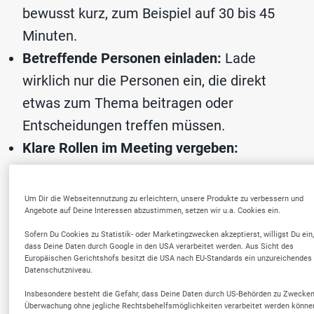
bewusst kurz, zum Beispiel auf 30 bis 45
Minuten.
Betreffende Personen einladen:
Lade
wirklich nur die Personen ein, die direkt
etwas zum Thema beitragen oder
Entscheidungen treffen müssen.
Klare Rollen im Meeting vergeben:
Bestimme zum Beispiel eine Moderation
und eine Person für das Protokoll. So bleibt
Um Dir die Webseitennutzung zu erleichtern, unsere Produkte zu verbessern und
Angebote auf Deine Interessen abzustimmen, setzen wir u.a. Cookies ein.
das Meeting strukturiert und es geht nichts
Sofern Du Cookies zu Statistik- oder Marketingzwecken akzeptierst, willigst Du ein,
verloren.
dass Deine Daten durch Google in den USA verarbeitet werden. Aus Sicht des
Entscheidungen aktiv treffen:
Achte
Europäischen Gerichtshofs besitzt die USA nach EU-Standards ein unzureichendes
Datenschutzniveau.
darauf, dass am Ende klare
Insbesondere besteht die Gefahr, dass Deine Daten durch US-Behörden zu Zwecken
Entscheidungen stehen und nicht nur
Überwachung ohne jegliche Rechtsbehelfsmöglichkeiten verarbeitet werden könne