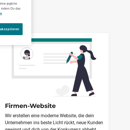
hne jegliche
n, indem Du das
gen
um
 akzeptieren
Firmen-Website
Wir erstellen eine moderne Website, die dein
Unternehmen ins beste Licht rückt, neue Kunden
gewinnt und dich von der Konkurrenz abhebt.