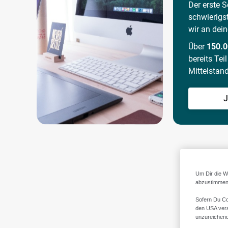
Der erste Sc
schwierigs
wir an dein
Über
150.
bereits Tei
Mittelstan
J
Um Dir die W
abzustimmen,
Sofern Du Co
den USA vera
unzureichen