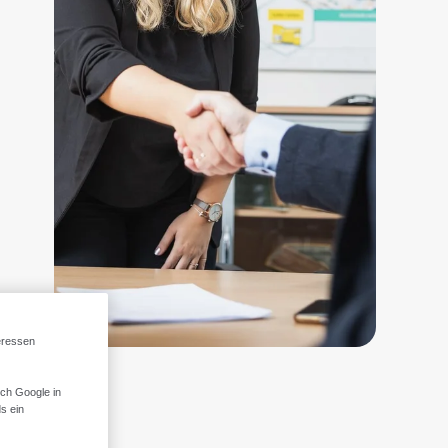
eressen
rch Google in
s ein