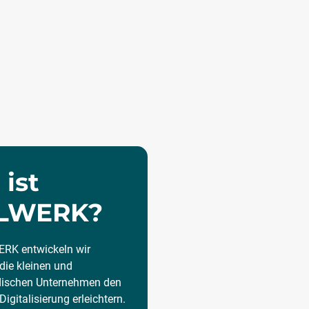
ist
LWERK?
RK entwickeln wir
die kleinen und
dischen Unternehmen den
Digitalisierung erleichtern.