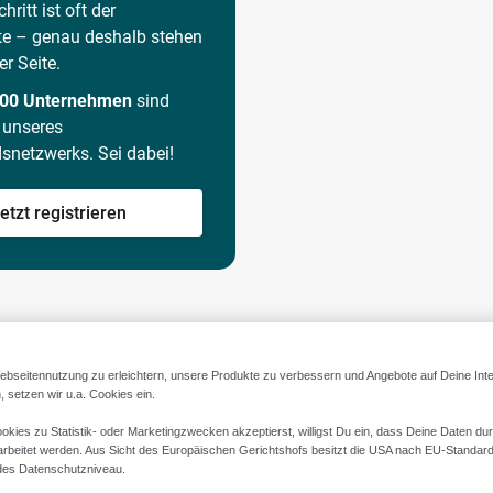
hritt ist oft der
te – genau deshalb stehen
er Seite.
000 Unternehmen
sind
l unseres
dsnetzwerks. Sei dabei!
etzt registrieren
ebseitennutzung zu erleichtern, unsere Produkte zu verbessern und Angebote auf Deine Int
 setzen wir u.a. Cookies ein.
okies zu Statistik- oder Marketingzwecken akzeptierst, willigst Du ein, dass Deine Daten du
rbeitet werden. Aus Sicht des Europäischen Gerichtshofs besitzt die USA nach EU-Standard
des Datenschutzniveau.