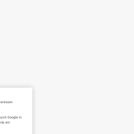
nteressen
durch Google in
rds ein