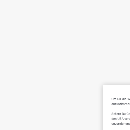
Um Dir die W
abzustimmen,
Sofern Du Co
den USA vera
unzureichen