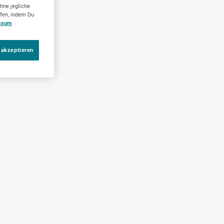
hne jegliche
ufen, indem Du
ssum
 akzeptieren