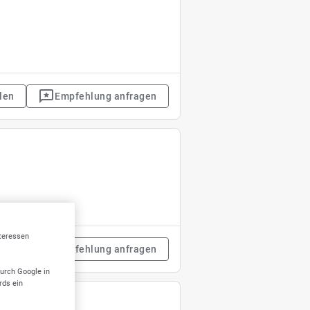
len
Empfehlung anfragen
nteressen
len
Empfehlung anfragen
durch Google in
rds ein