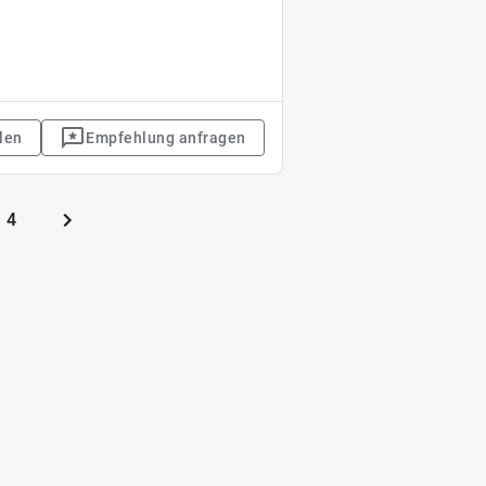
len
Empfehlung anfragen
4