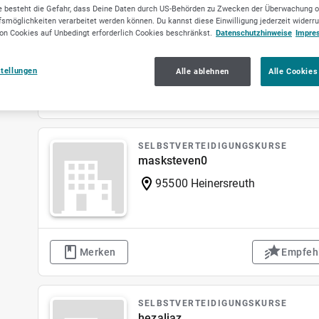
muqtadarlabel
 besteht die Gefahr, dass Deine Daten durch US-Behörden zu Zwecken der Überwachung o
smöglichkeiten verarbeitet werden können. Du kannst diese Einwilligung jederzeit widerr
63457 Hanau
on Cookies auf Unbedingt erforderlich Cookies beschränkst.
Datenschutzhinweise
Impre
stellungen
Alle ablehnen
Alle Cookies
Merken
Empfeh
SELBSTVERTEIDIGUNGSKURSE
masksteven0
95500 Heinersreuth
Merken
Empfeh
SELBSTVERTEIDIGUNGSKURSE
hezaljaz