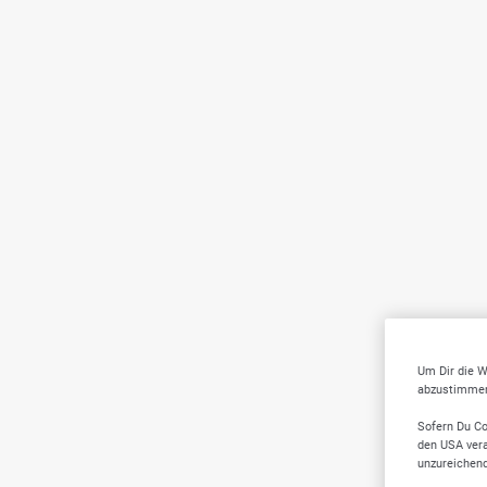
Um Dir die W
abzustimmen,
Sofern Du Co
den USA vera
unzureichen