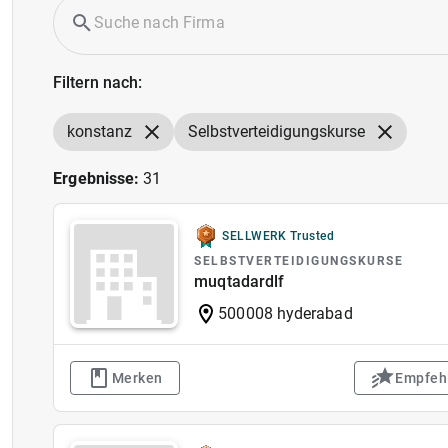
Filtern nach:
konstanz
Selbstverteidigungskurse
Ergebnisse:
31
SELLWERK Trusted
SELBSTVERTEIDIGUNGSKURSE
muqtadardlf
500008 hyderabad
Merken
Empfeh