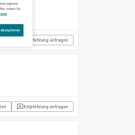
hne jegliche
ufen, indem Du
ssum
 akzeptieren
len
Empfehlung anfragen
len
Empfehlung anfragen