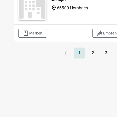
66500 Hornbach
Merken
Empfeh
1
2
3