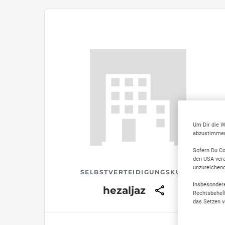
Um Dir die W
abzustimmen,
Sofern Du Co
den USA vera
unzureichen
SELBSTVERTEIDIGUNGSKURSE
Insbesondere
hezaljaz
Rechtsbehelf
das Setzen v