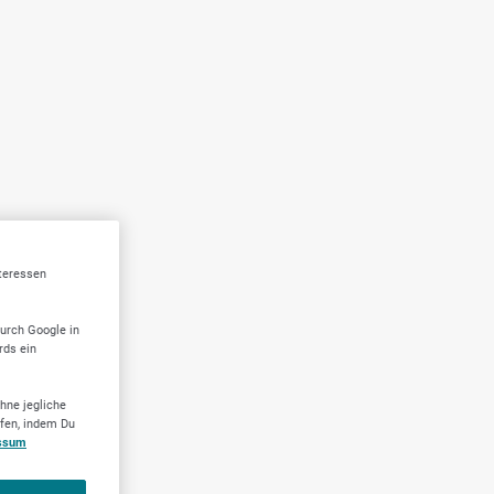
nteressen
durch Google in
rds ein
hne jegliche
ufen, indem Du
ssum