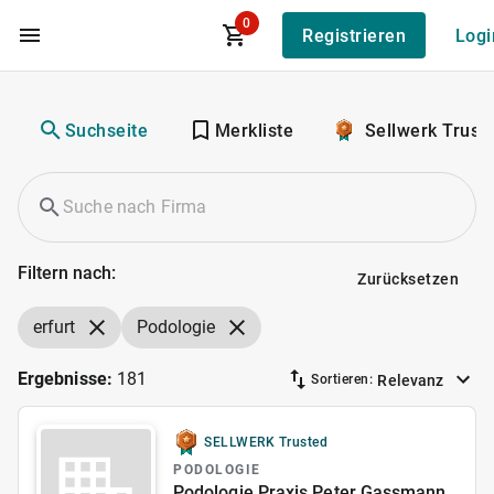
0
Registrieren
Logi
Zum Hauptinhalt
Suchseite
Merkliste
Sellwerk Trust
Filtern nach:
Zurücksetzen
erfurt
Podologie
Ergebnisse:
181
Relevanz
Sortieren:
SELLWERK Trusted
PODOLOGIE
Podologie Praxis Peter Gassmann