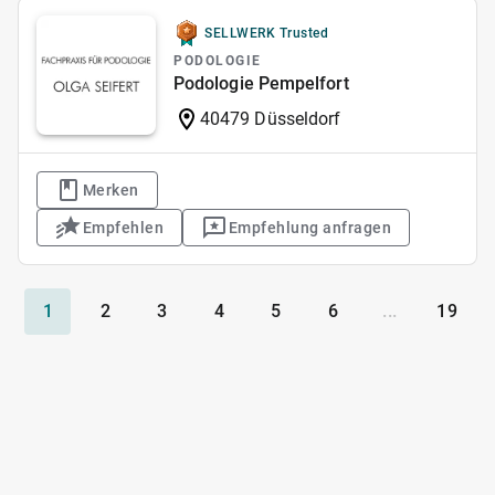
SELLWERK Trusted
PODOLOGIE
Podologie Pempelfort
40479 Düsseldorf
Merken
Empfehlen
Empfehlung anfragen
1
2
3
4
5
6
...
19