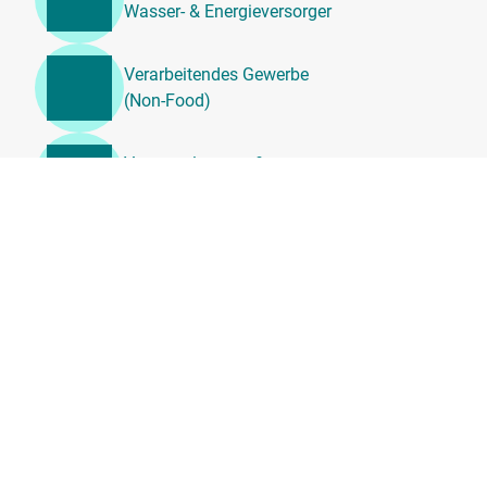
Wasser- & Energieversorger
Verarbeitendes Gewerbe
(Non-Food)
Veranstaltungen &
Unterhaltung
Unternehmensdienstleistung
en, Beratung &
Personalwesen
Transport, Logistik &
Umzugsdienste
Tierärztliche
Dienstleistungen