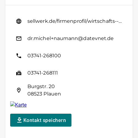
sellwerk.de/firmenprofil/wirtschafts--und-steuerberatungs--dr-michel--naumann
dr.michel+naumann@datevnet.de
03741-268100
03741-268111
Burgstr. 20
08523 Plauen
Kontakt speichern