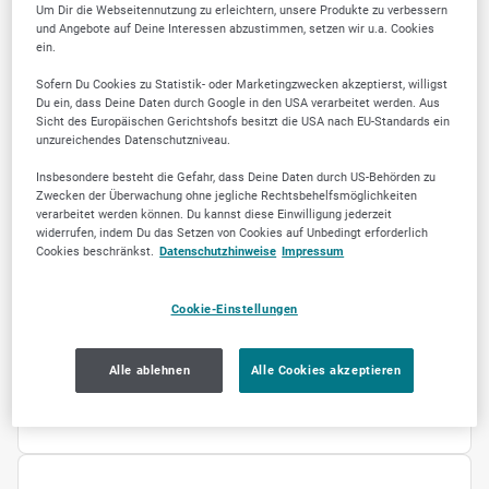
Um Dir die Webseitennutzung zu erleichtern, unsere Produkte zu verbessern
ÜBER UNS
und Angebote auf Deine Interessen abzustimmen, setzen wir u.a. Cookies
ein.
Tierarztpraxis Ute
Sofern Du Cookies zu Statistik- oder Marketingzwecken akzeptierst, willigst
Menzer, Praxis ihres
Du ein, dass Deine Daten durch Google in den USA verarbeitet werden. Aus
Sicht des Europäischen Gerichtshofs besitzt die USA nach EU-Standards ein
unzureichendes Datenschutzniveau.
Vertrauens
Insbesondere besteht die Gefahr, dass Deine Daten durch US-Behörden zu
Herzlich Willkommen in meiner Tierarztpraxis.
Zwecken der Überwachung ohne jegliche Rechtsbehelfsmöglichkeiten
Die Praxis besteht in Pretzschendorf seit 1991.
verarbeitet werden können. Du kannst diese Einwilligung jederzeit
widerrufen, indem Du das Setzen von Cookies auf Unbedingt erforderlich
Gern betreue ich Ihre Vierbeiner individuell
Cookies beschränkst.
Datenschutzhinweise
Impressum
sowohl schulmedizinisch als auch alternativ.
Sie können ohne Voranmeldung zu den
Cookie-Einstellungen
regulären Sprechzeiten kommen oder
außerhalb dieser Zeiten Termine telefonisch
Alle ablehnen
Alle Cookies akzeptieren
vereinbaren.