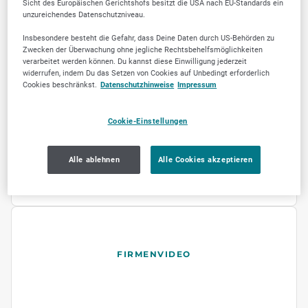
Sicht des Europäischen Gerichtshofs besitzt die USA nach EU-Standards ein
unzureichendes Datenschutzniveau.
KEYWORDS
Insbesondere besteht die Gefahr, dass Deine Daten durch US-Behörden zu
Zwecken der Überwachung ohne jegliche Rechtsbehelfsmöglichkeiten
verarbeitet werden können. Du kannst diese Einwilligung jederzeit
Kfz-Sachverständige
Fahrzeugbewertung
widerrufen, indem Du das Setzen von Cookies auf Unbedingt erforderlich
Cookies beschränkst.
Datenschutzhinweise
Impressum
Kfz-Gutachten herstellen
Kfz-Sachverständigenbüro
Cookie-Einstellungen
Gutachten herstellen
Schadensgutachter
Schadensgutachten herstellen
Alle ablehnen
Alle Cookies akzeptieren
FIRMENVIDEO