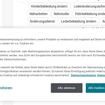
Kinderbekleidung ändern
Lederänderungsschne
Näharbeiten
Nähstudio
Pelzbekleidung änd
Änderungsdienst
Lederbekleidung ändern
Ä
Damenbekleidu
ebseitennutzung zu erleichtern, unsere Produkte zu verbessern und Angebote auf Deine I
 setzen wir u.a. Cookies ein.
okies zu Statistik- oder Marketingzwecken akzeptierst, willigst Du ein, dass Deine Daten 
rbeitet werden. Aus Sicht des Europäischen Gerichtshofs besitzt die USA nach EU-Standa
des Datenschutzniveau.
FIRMENV
 besteht die Gefahr, dass Deine Daten durch US-Behörden zu Zwecken der Überwachung o
smöglichkeiten verarbeitet werden können. Du kannst diese Einwilligung jederzeit widerr
on Cookies auf Unbedingt erforderlich Cookies beschränkst.
Datenschutzhinweise
Impre
stellungen
Alle ablehnen
Alle Cookies