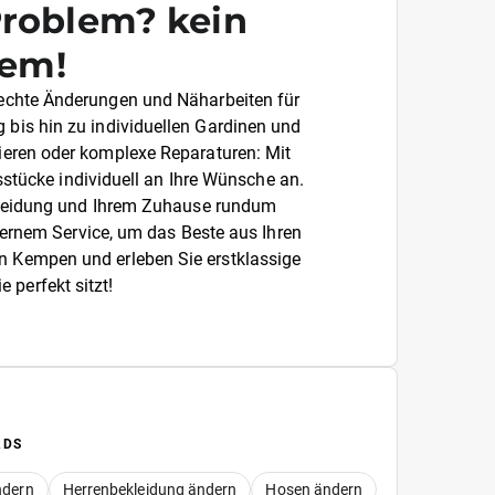
Problem? kein
lem!
erechte Änderungen und Näharbeiten für
g bis hin zu individuellen Gardinen und
llieren oder komplexe Reparaturen: Mit
sstücke individuell an Ihre Wünsche an.
er Kleidung und Ihrem Zuhause rundum
dernem Service, um das Beste aus Ihren
n Kempen und erleben Sie erstklassige
 perfekt sitzt!
RDS
ndern
Herrenbekleidung ändern
Hosen ändern