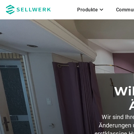
Produkte
Commun
Zum Hauptinhalt
Wi
Wir sind Ih
Änderungen u
erstklassige H