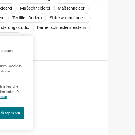
iderei
Maßschneiderei
Maßschneider
ern
Textilien ändern
Strickwaren ändern
nderungsstudio
Damenschneidermeisterin
ng ändern
nteressen
durch Google in
rds ein
IDEO
hne jegliche
ufen, indem Du
ssum
 akzeptieren