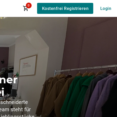
0
Kostenfrei Registrieren
Login
ner
i
eschneiderte
eam steht für
Lieblingsstücke