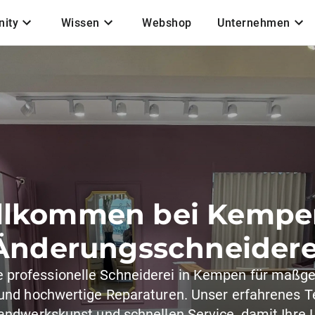
ity
Wissen
Webshop
Unternehmen
llkommen bei Kempe
Änderungsschneidere
re professionelle Schneiderei in Kempen für maßg
nd hochwertige Reparaturen. Unser erfahrenes T
andwerkskunst und schnellen Service, damit Ihre 