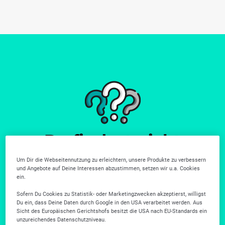
Du findest nicht
wonach du suchst?
Um Dir die Webseitennutzung zu erleichtern, unsere Produkte zu verbessern
und Angebote auf Deine Interessen abzustimmen, setzen wir u.a. Cookies
Weitere Unternehmen gibt es in unserer Firmensuche.
ein.
Zur Firmensuche
Sofern Du Cookies zu Statistik- oder Marketingzwecken akzeptierst, willigst
Du ein, dass Deine Daten durch Google in den USA verarbeitet werden. Aus
Sicht des Europäischen Gerichtshofs besitzt die USA nach EU-Standards ein
unzureichendes Datenschutzniveau.