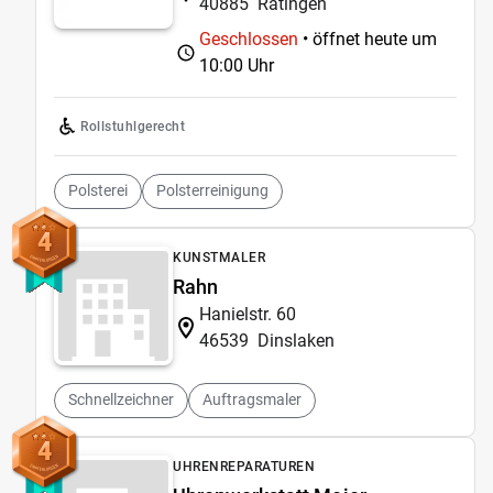
40885
Ratingen
Geschlossen
• öffnet heute um
10:00 Uhr
Rollstuhlgerecht
Polsterei
Polsterreinigung
4
KUNSTMALER
Rahn
Hanielstr. 60
46539
Dinslaken
Schnellzeichner
Auftragsmaler
4
UHRENREPARATUREN