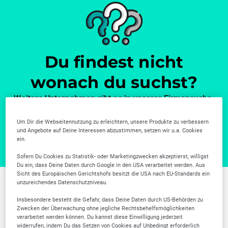
Du findest nicht
wonach du suchst?
Weitere Unternehmen gibt es in unserer Firmensuche.
Zur Firmensuche
Um Dir die Webseitennutzung zu erleichtern, unsere Produkte zu verbessern
und Angebote auf Deine Interessen abzustimmen, setzen wir u.a. Cookies
ein.
Sofern Du Cookies zu Statistik- oder Marketingzwecken akzeptierst, willigst
Du ein, dass Deine Daten durch Google in den USA verarbeitet werden. Aus
Sicht des Europäischen Gerichtshofs besitzt die USA nach EU-Standards ein
unzureichendes Datenschutzniveau.
Weitere Branchen in
Insbesondere besteht die Gefahr, dass Deine Daten durch US-Behörden zu
Zwecken der Überwachung ohne jegliche Rechtsbehelfsmöglichkeiten
Krefeld
verarbeitet werden können. Du kannst diese Einwilligung jederzeit
widerrufen, indem Du das Setzen von Cookies auf Unbedingt erforderlich