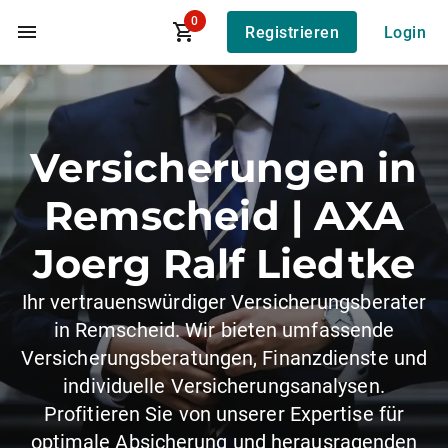
0
Registrieren
Login
Zum Hauptinhalt
Versicherungen in
Remscheid | AXA
Joerg Ralf Liedtke
Ihr vertrauenswürdiger Versicherungsberater
in Remscheid. Wir bieten umfassende
Versicherungsberatungen, Finanzdienste und
individuelle Versicherungsanalysen.
Profitieren Sie von unserer Expertise für
optimale Absicherung und herausragenden