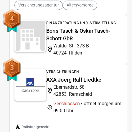
Versicherungsagentur
Altersvorsorge
4
FINANZBERATUNG UND -VERMITTLUNG
Boris Tasch & Oskar Tasch-
Schott GbR
Walder Str. 373 B
40724
Hilden
3
VERSICHERUNGEN
AXA Joerg Ralf Liedtke
Eberhardstr. 58
42853
Remscheid
Geschlossen
• öffnet morgen um
09:00 Uhr
Rollstuhlgerecht