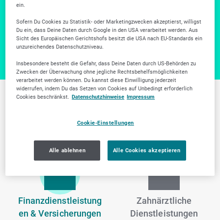
ein.
Weitere Unternehmen gibt es in unserer Firmensuche.
Sofern Du Cookies zu Statistik- oder Marketingzwecken akzeptierst, willigst
Zur Firmensuche
Du ein, dass Deine Daten durch Google in den USA verarbeitet werden. Aus
Sicht des Europäischen Gerichtshofs besitzt die USA nach EU-Standards ein
unzureichendes Datenschutzniveau.
Insbesondere besteht die Gefahr, dass Deine Daten durch US-Behörden zu
Zwecken der Überwachung ohne jegliche Rechtsbehelfsmöglichkeiten
verarbeitet werden können. Du kannst diese Einwilligung jederzeit
widerrufen, indem Du das Setzen von Cookies auf Unbedingt erforderlich
Cookies beschränkst.
Datenschutzhinweise
Impressum
Weitere Branchen in
Remscheid
Cookie-Einstellungen
Alle ablehnen
Alle Cookies akzeptieren
Finanzdienstleistung
Zahnärztliche
en & Versicherungen
Dienstleistungen