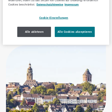
widerrufen, indem Du das Setzen von Cookies auf Unbedingt erforderlich
Cookies beschränkst.
Datenschutzhinweise
Impressum
Gemeinnützige
Zahnärztliche
Organisationen,
Dienstleistungen
Cookie-Einstellungen
Verbände &
Gewerkschaften
Alle ablehnen
Alle Cookies akzeptieren