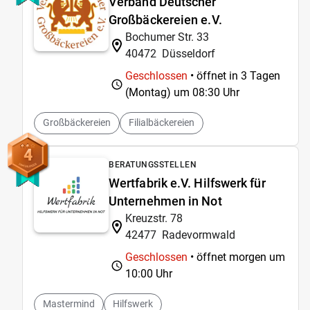
Verband Deutscher
Großbäckereien e.V.
Bochumer Str. 33
40472
Düsseldorf
Geschlossen
• öffnet in 3 Tagen
(Montag) um
08:30 Uhr
Großbäckereien
Filialbäckereien
4
BERATUNGSSTELLEN
Wertfabrik e.V. Hilfswerk für
Unternehmen in Not
Kreuzstr. 78
42477
Radevormwald
Geschlossen
• öffnet morgen um
10:00 Uhr
Mastermind
Hilfswerk