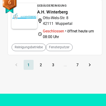
6
GEBÄUDEREINIGUNG
A.H. Winterberg
Otto-Wels-Str. 8
42111
Wuppertal
Geschlossen
• öffnet heute um
08:00 Uhr
Reinigungsbetriebe
Fensterputzer
1
2
3
...
7