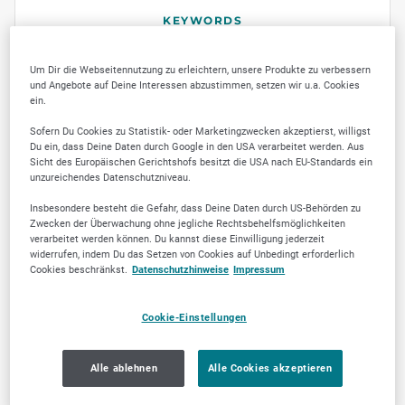
KEYWORDS
Paarberatung
Paartherapie
Eheberatung
Um Dir die Webseitennutzung zu erleichtern, unsere Produkte zu verbessern
und Angebote auf Deine Interessen abzustimmen, setzen wir u.a. Cookies
Psychologische Beratung
ein.
Systemische Beratung
Beziehungsberatung
Sofern Du Cookies zu Statistik- oder Marketingzwecken akzeptierst, willigst
Coaching
Psychosoziale Beratung
Du ein, dass Deine Daten durch Google in den USA verarbeitet werden. Aus
Sicht des Europäischen Gerichtshofs besitzt die USA nach EU-Standards ein
unzureichendes Datenschutzniveau.
Insbesondere besteht die Gefahr, dass Deine Daten durch US-Behörden zu
Zwecken der Überwachung ohne jegliche Rechtsbehelfsmöglichkeiten
verarbeitet werden können. Du kannst diese Einwilligung jederzeit
widerrufen, indem Du das Setzen von Cookies auf Unbedingt erforderlich
Cookies beschränkst.
Datenschutzhinweise
Impressum
FOTOS
Cookie-Einstellungen
Alle ablehnen
Alle Cookies akzeptieren