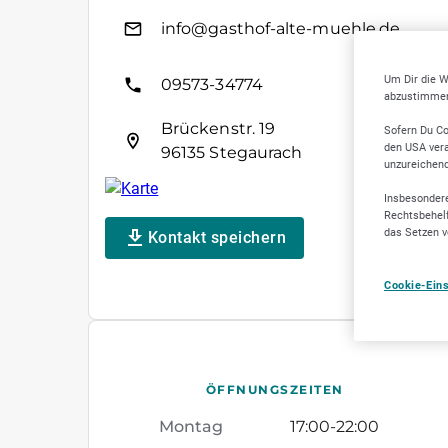
info@gasthof-alte-muehle.de
Um Dir die W
09573-34774
abzustimmen,
Brückenstr. 19
Sofern Du Co
den USA vera
96135 Stegaurach
unzureichen
Insbesondere
Rechtsbehelf
das Setzen v
Kontakt speichern
Cookie-Ein
ÖFFNUNGSZEITEN
Montag
17:00
-
22:00