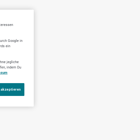
nteressen
durch Google in
rds ein
hne jegliche
ufen, indem Du
ssum
 akzeptieren