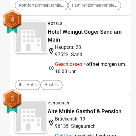
Komfortzimmervermietung
Familienzimmervermietung
4
HOTELS
Hotel Weingut Goger Sand am
Main
Hauptstr. 28
97522
Sand
Geschlossen
• öffnet morgen um
16:00 Uhr
Ibis Hotel
Hostels
3
PENSIONEN
Alte Mühle Gasthof & Pension
Brückenstr. 19
96135
Stegaurach
Geöffnet
• schließt heute um