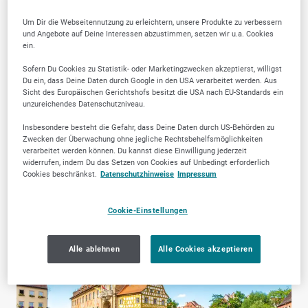
Um Dir die Webseitennutzung zu erleichtern, unsere Produkte zu verbessern
und Angebote auf Deine Interessen abzustimmen, setzen wir u.a. Cookies
ein.
Sofern Du Cookies zu Statistik- oder Marketingzwecken akzeptierst, willigst
Du ein, dass Deine Daten durch Google in den USA verarbeitet werden. Aus
Hotels, Pensionen &
Zahnärztliche
Sicht des Europäischen Gerichtshofs besitzt die USA nach EU-Standards ein
unzureichendes Datenschutzniveau.
Unterkünfte
Dienstleistungen
Insbesondere besteht die Gefahr, dass Deine Daten durch US-Behörden zu
Zwecken der Überwachung ohne jegliche Rechtsbehelfsmöglichkeiten
verarbeitet werden können. Du kannst diese Einwilligung jederzeit
widerrufen, indem Du das Setzen von Cookies auf Unbedingt erforderlich
Cookies beschränkst.
Datenschutzhinweise
Impressum
Cookie-Einstellungen
Alle ablehnen
Alle Cookies akzeptieren