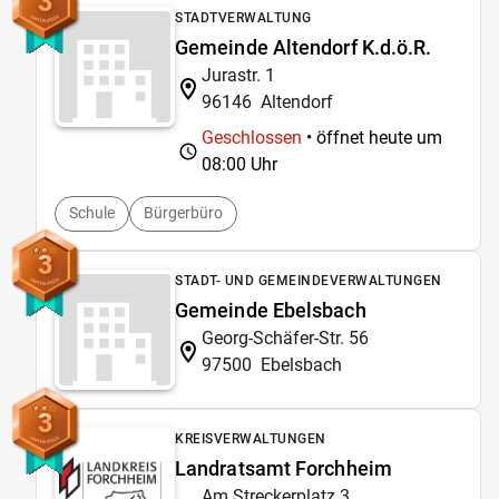
3
STADTVERWALTUNG
Gemeinde Altendorf K.d.ö.R.
Jurastr. 1
96146
Altendorf
Geschlossen
• öffnet heute um
08:00 Uhr
Schule
Bürgerbüro
3
STADT- UND GEMEINDEVERWALTUNGEN
Gemeinde Ebelsbach
Georg-Schäfer-Str. 56
97500
Ebelsbach
3
KREISVERWALTUNGEN
Landratsamt Forchheim
Am Streckerplatz 3