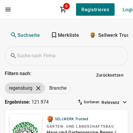
0
Registrieren
Logi
Zum Hauptinhalt
Suchseite
Merkliste
Sellwerk Trust
Filtern nach:
Zurücksetzen
regensburg
Branche
Ergebnisse:
121.974
Relevanz
Sortieren:
SELLWERK Trusted
GARTEN- UND LANDSCHAFTSBAU
Haus und Gartenservice Benny /