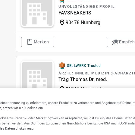
UNVOLLSTÄNDIGES PROFIL
FAVSNEAKERS
90478 Nürnberg
Merken
Empfeh
SELLWERK Trusted
ÄRZTE: INNERE MEDIZIN (FACHÄRZT
Träg Thomas Dr. med.
91217 Hersbruck
ebseitennutzung zu erleichtern, unsere Produkte zu verbessern und Angebote auf Deine I
 setzen wir u.a. Cookies ein.
Merken
Empfeh
okies zu Statistik- oder Marketingzwecken akzeptierst, willigst Du ein, dass Deine Daten 
rbeitet werden. Aus Sicht des Europäischen Gerichtshofs besitzt die USA nach EU-Standa
des Datenschutzniveau.
SELLWERK Trusted