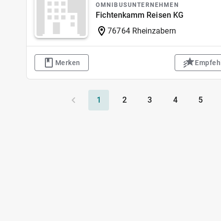
OMNIBUSUNTERNEHMEN
Fichtenkamm Reisen KG
76764 Rheinzabern
Merken
Empfeh
1
2
3
4
5