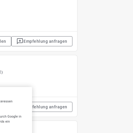
len
Empfehlung anfragen
E)
nteressen
len
Empfehlung anfragen
durch Google in
rds ein