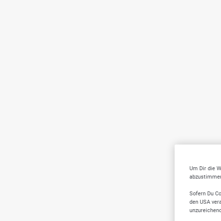
Um Dir die W
abzustimmen,
Sofern Du Co
den USA vera
unzureichen