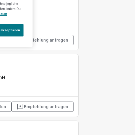
hne jegliche
ufen, indem Du
ersorgung
ssum
 akzeptieren
len
Empfehlung anfragen
mbH
len
Empfehlung anfragen