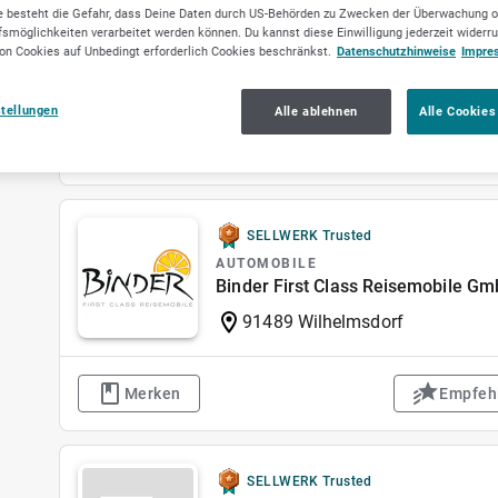
 besteht die Gefahr, dass Deine Daten durch US-Behörden zu Zwecken der Überwachung o
WASSERAUFBEREITUNG
smöglichkeiten verarbeitet werden können. Du kannst diese Einwilligung jederzeit widerr
Zweckverband Bodensee-Wasserv
on Cookies auf Unbedingt erforderlich Cookies beschränkst.
Datenschutzhinweise
Impre
70563 Stuttgart
stellungen
Alle ablehnen
Alle Cookies
Merken
Empfeh
SELLWERK Trusted
AUTOMOBILE
Binder First Class Reisemobile G
91489 Wilhelmsdorf
Merken
Empfeh
SELLWERK Trusted