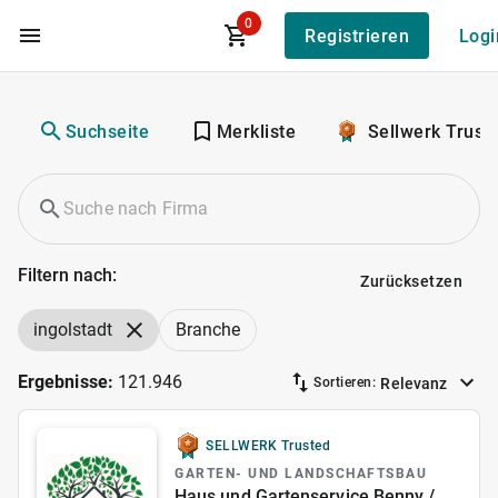
0
Registrieren
Logi
Zum Hauptinhalt
Suchseite
Merkliste
Sellwerk Trust
Filtern nach:
Zurücksetzen
ingolstadt
Branche
Ergebnisse:
121.946
Relevanz
Sortieren:
SELLWERK Trusted
GARTEN- UND LANDSCHAFTSBAU
Haus und Gartenservice Benny /