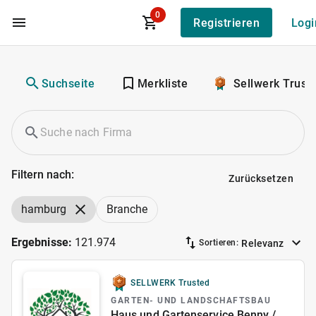
0
Registrieren
Logi
Zum Hauptinhalt
Suchseite
Merkliste
Sellwerk Trust
Filtern nach:
Zurücksetzen
hamburg
Branche
Ergebnisse:
121.974
Relevanz
Sortieren:
SELLWERK Trusted
GARTEN- UND LANDSCHAFTSBAU
Haus und Gartenservice Benny /