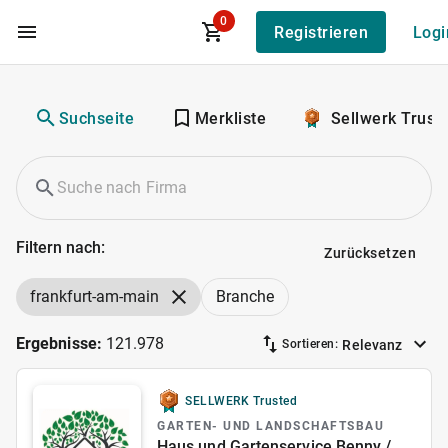
0
Registrieren
Logi
Zum Hauptinhalt
Suchseite
Merkliste
Sellwerk Trust
Filtern nach:
Zurücksetzen
frankfurt-am-main
Branche
Ergebnisse:
121.978
Relevanz
Sortieren:
SELLWERK Trusted
GARTEN- UND LANDSCHAFTSBAU
Haus und Gartenservice Benny /