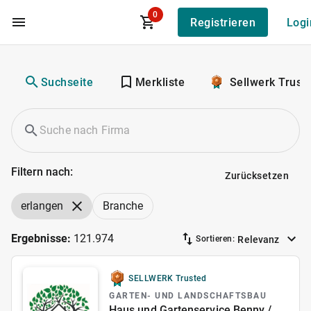
0
Registrieren
Logi
Zum Hauptinhalt
Suchseite
Merkliste
Sellwerk Trust
Filtern nach:
Zurücksetzen
erlangen
Branche
Ergebnisse:
121.974
Relevanz
Sortieren:
SELLWERK Trusted
GARTEN- UND LANDSCHAFTSBAU
Haus und Gartenservice Benny /