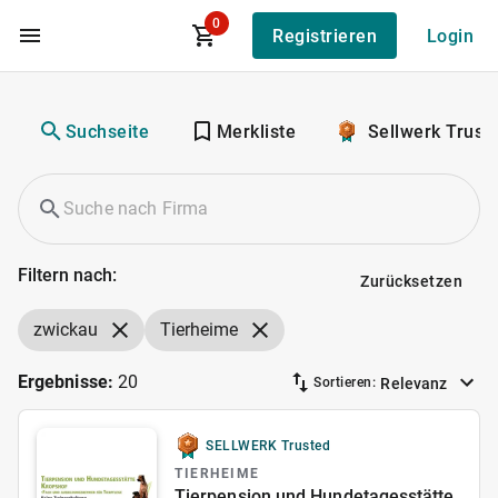
0
Registrieren
Login
Zum Hauptinhalt
Suchseite
Merkliste
Sellwerk Trust
Filtern nach:
Zurücksetzen
zwickau
Tierheime
Ergebnisse:
20
Relevanz
Sortieren:
SELLWERK Trusted
TIERHEIME
Tierpension und Hundetagesstätte