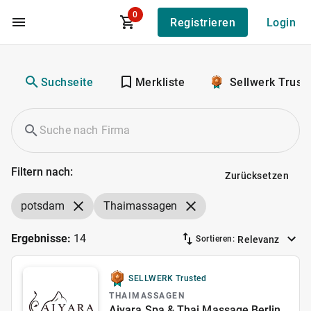
0
Registrieren
Login
Zum Hauptinhalt
Suchseite
Merkliste
Sellwerk Trust
Filtern nach:
Zurücksetzen
potsdam
Thaimassagen
Ergebnisse:
14
Relevanz
Sortieren:
SELLWERK Trusted
THAIMASSAGEN
Aiyara Spa & Thai Massage Berlin