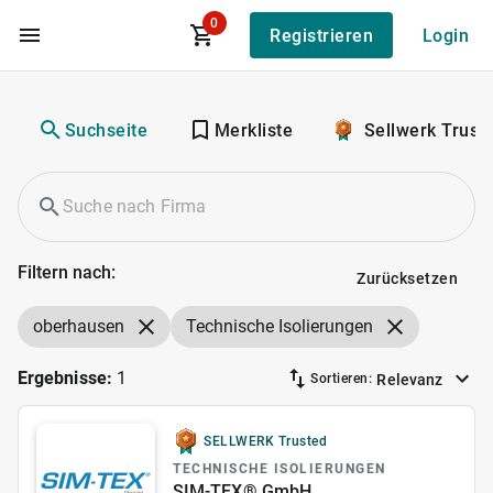
0
Registrieren
Login
Zum Hauptinhalt
Suchseite
Merkliste
Sellwerk Trust
Filtern nach:
Zurücksetzen
oberhausen
Technische Isolierungen
Ergebnisse:
1
Relevanz
Sortieren:
SELLWERK Trusted
TECHNISCHE ISOLIERUNGEN
SIM-TEX® GmbH