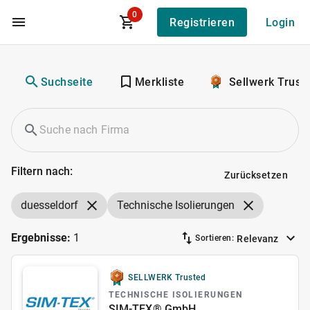
0
Registrieren
Login
Zum Hauptinhalt
Suchseite
Merkliste
Sellwerk Trust
Filtern nach:
Zurücksetzen
duesseldorf
Technische Isolierungen
Ergebnisse:
1
Relevanz
Sortieren:
SELLWERK Trusted
TECHNISCHE ISOLIERUNGEN
SIM-TEX® GmbH