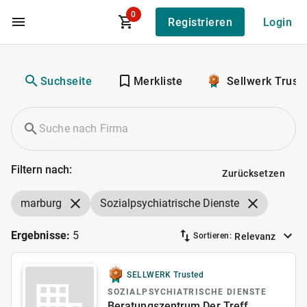
0
Registrieren
Login
Zum Hauptinhalt
Suchseite
Merkliste
Sellwerk Trust
Filtern nach:
Zurücksetzen
marburg
Sozialpsychiatrische Dienste
Ergebnisse:
5
Relevanz
Sortieren:
SELLWERK Trusted
SOZIALPSYCHIATRISCHE DIENSTE
Beratungszentrum Der Treff