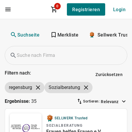
0
Registrieren
Login
Zum Hauptinhalt
Suchseite
Merkliste
Sellwerk Trust
Filtern nach:
Zurücksetzen
regensburg
Sozialberatung
Ergebnisse:
35
Relevanz
Sortieren:
SELLWERK Trusted
SOZIALBERATUNG
Frauen helfen Frauen e.V.