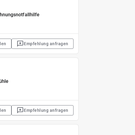
nungsnotfallhilfe
len
Empfehlung anfragen
ühle
len
Empfehlung anfragen