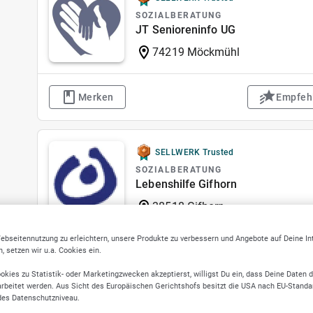
SOZIALBERATUNG
JT Senioreninfo UG
74219 Möckmühl
Merken
Empfeh
SELLWERK Trusted
SOZIALBERATUNG
Lebenshilfe Gifhorn
38518 Gifhorn
ebseitennutzung zu erleichtern, unsere Produkte zu verbessern und Angebote auf Deine I
 setzen wir u.a. Cookies ein.
Merken
Empfeh
okies zu Statistik- oder Marketingzwecken akzeptierst, willigst Du ein, dass Deine Daten 
rbeitet werden. Aus Sicht des Europäischen Gerichtshofs besitzt die USA nach EU-Standa
des Datenschutzniveau.
SELLWERK Trusted