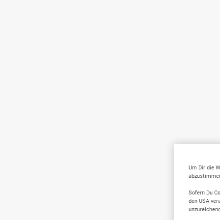
Um Dir die W
abzustimmen,
Sofern Du Co
den USA vera
unzureichen