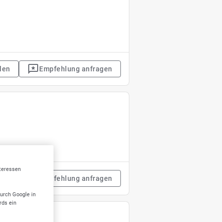
len
Empfehlung anfragen
nteressen
len
Empfehlung anfragen
durch Google in
rds ein