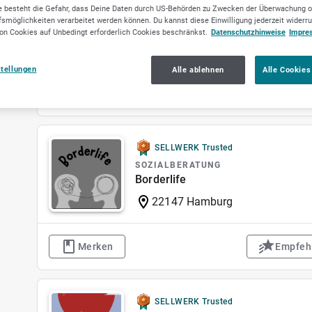
 besteht die Gefahr, dass Deine Daten durch US-Behörden zu Zwecken der Überwachung o
SOZIALBERATUNG
smöglichkeiten verarbeitet werden können. Du kannst diese Einwilligung jederzeit widerr
Psychosoziale Beratungs- und Beh
on Cookies auf Unbedingt erforderlich Cookies beschränkst.
Datenschutzhinweise
Impre
82362 Weilheim
stellungen
Alle ablehnen
Alle Cookies
Merken
Empfeh
SELLWERK Trusted
SOZIALBERATUNG
Borderlife
22147 Hamburg
Merken
Empfeh
SELLWERK Trusted