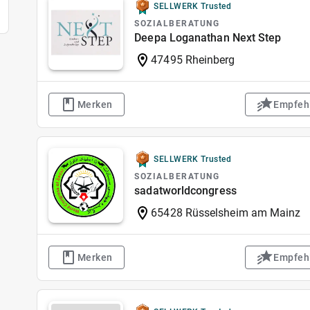
SELLWERK Trusted
SOZIALBERATUNG
Deepa Loganathan Next Step
47495 Rheinberg
Merken
Empfeh
SELLWERK Trusted
SOZIALBERATUNG
sadatworldcongress
65428 Rüsselsheim am Mainz
Merken
Empfeh