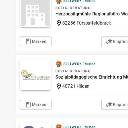
SELLWERK Trusted
SOZIALBERATUNG
Herzogsägmühle Regionalbüro Woh
82256 Fürstenfeldbruck
Merken
Empfeh
SELLWERK Trusted
SOZIALBERATUNG
Sozialpädagogische Einrichtung M
40721 Hilden
Merken
Empfeh
SELLWERK Trusted