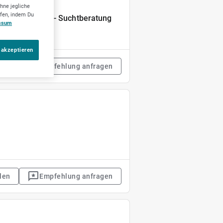
hne jegliche
ufen, indem Du
andlungsstelle - Suchtberatung
ssum
 akzeptieren
len
Empfehlung anfragen
len
Empfehlung anfragen