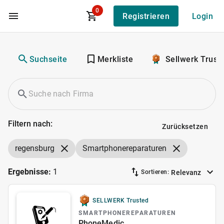
0
Registrieren
Login
Zum Hauptinhalt
Suchseite
Merkliste
Sellwerk Trust
Filtern nach:
Zurücksetzen
regensburg
Smartphonereparaturen
Ergebnisse:
1
Relevanz
Sortieren:
SELLWERK Trusted
SMARTPHONEREPARATUREN
PhoneMedic