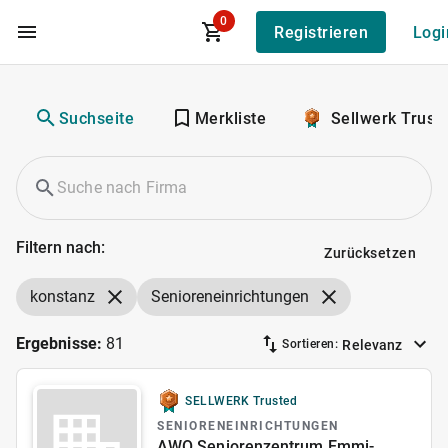
0
Registrieren
Logi
Zum Hauptinhalt
Suchseite
Merkliste
Sellwerk Trust
Filtern nach:
Zurücksetzen
konstanz
Senioreneinrichtungen
Ergebnisse:
81
Relevanz
Sortieren:
SELLWERK Trusted
SENIORENEINRICHTUNGEN
AWO Seniorenzentrum Emmi-