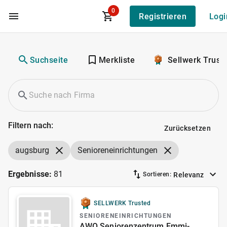
0
Registrieren
Logi
Zum Hauptinhalt
Suchseite
Merkliste
Sellwerk Trust
Filtern nach:
Zurücksetzen
augsburg
Senioreneinrichtungen
Ergebnisse:
81
Relevanz
Sortieren:
SELLWERK Trusted
SENIORENEINRICHTUNGEN
AWO Seniorenzentrum Emmi-