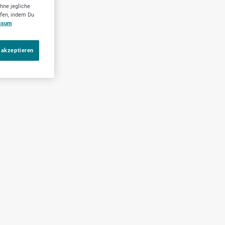
hne jegliche
ufen, indem Du
ssum
 akzeptieren