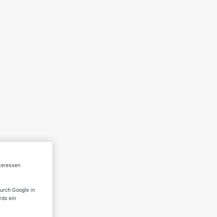
nteressen
durch Google in
rds ein