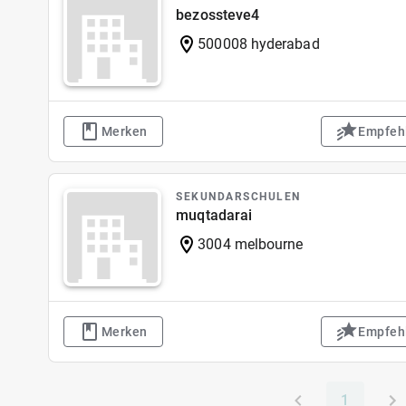
bezossteve4
500008 hyderabad
Merken
Empfeh
SEKUNDARSCHULEN
muqtadarai
3004 melbourne
Merken
Empfeh
1