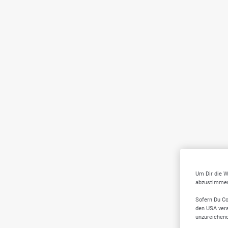
Um Dir die W
abzustimmen,
Sofern Du Co
den USA vera
unzureichen