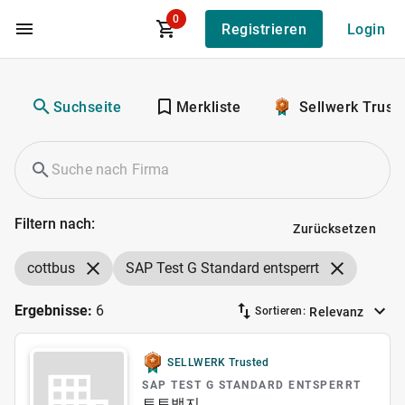
0
Registrieren
Login
Zum Hauptinhalt
Suchseite
Merkliste
Sellwerk Trust
Filtern nach:
Zurücksetzen
cottbus
SAP Test G Standard entsperrt
Ergebnisse:
6
Relevanz
Sortieren:
SELLWERK Trusted
SAP TEST G STANDARD ENTSPERRT
토토뱃지