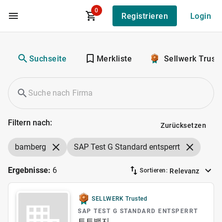
0
Registrieren
Login
Zum Hauptinhalt
Suchseite
Merkliste
Sellwerk Trust
Filtern nach:
Zurücksetzen
bamberg
SAP Test G Standard entsperrt
Ergebnisse:
6
Relevanz
Sortieren:
SELLWERK Trusted
SAP TEST G STANDARD ENTSPERRT
토토뱃지