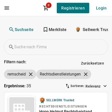
0
Registrieren
Login
Zum Hauptinhalt
Suchseite
Merkliste
Sellwerk Trust
Filtern nach:
Zurücksetzen
remscheid
Rechtsdienstleistungen
Ergebnisse:
35
Relevanz
Sortieren:
SELLWERK Trusted
RECHTSDIENSTLEISTUNGEN
Hopp Helmut Rechtsbeistand